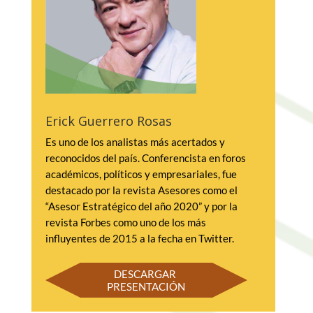
la mejora de sus propiedades 
tecnofuncionales.
-Desarrollo de cubiertas comestibles y su 
aplicación en frutas para
alargar su vida de anaquel.
-Procesamiento de frutas y hortalizas para 
generar valor agregado a
Erick Guerrero Rosas
través del desarrollo de diferentes 
tecnologías de alimentos.
Es uno de los analistas más acertados y 
-Capacidad para el desarrollo de cursos-
reconocidos del país. Conferencista en foros 
talleres de tecnologías de
académicos, políticos y empresariales, fue 
alimentos a productores, técnicos, 
destacado por la revista Asesores como el 
estudiantes e interesados.
“Asesor Estratégico del año 2020” y por la 
revista Forbes como uno de los más 
influyentes de 2015 a la fecha en Twitter.
DESCARGAR 
PRESENTACIÓN
DESCARGAR 
PRESENTACIÓN