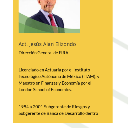
Aguas Residuales, galardonada con el 
Premio de Innovación Ciencia y Tecnología 
en Jalisco 2020.
– Desarrollador de la Metodología de 
Sustentabilidad Holística para maximizar la 
vida y condiciones de los acuíferos y el 
Act. Jesús Alan Elizondo
medio ambiente.
Dirección General de FIRA
DESCARGAR 
PRESENTACIÓN
Licenciado en Actuaria por el Instituto 
Tecnológico Autónomo de México (ITAM), y 
Maestro en Finanzas y Economía por el 
London School of Economics.
1994 a 2001 Subgerente de Riesgos y 
Subgerente de Banca de Desarrollo dentro 
de Banco de México.