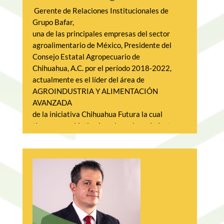
 Gerente de Relaciones Institucionales de 
Grupo Bafar,
una de las principales empresas del sector 
agroalimentario de México, Presidente del 
Consejo Estatal Agropecuario de 
Chihuahua, A.C. por el período 2018-2022, 
actualmente es el líder del área de 
AGROINDUSTRIA Y ALIMENTACIÓN 
AVANZADA
de la iniciativa Chihuahua Futura la cual 
tiene como objetivo impulsar el crecimiento 
sostenible de la ciudad y mejorar la calidad 
de vida de sus habitantes a través de la 
innovación y la tecnología.