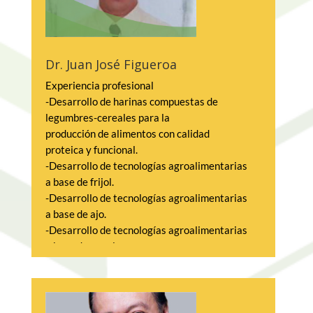
Instituto de Innovación y Transferencia de 
Tecnología del Gobierno del Estado de 
Nuevo León.
Dr. Juan José Figueroa
Miembro del Consejo de 7 Centros 
Experiencia profesional
CONACYT en las áreas de mecatrónica, 
-Desarrollo de harinas compuestas de 
biotecnología, materiales avanzados, 
legumbres-cereales para la
energía, agua y manufactura.
producción de alimentos con calidad 
proteica y funcional.
DESCARGAR 
-Desarrollo de tecnologías agroalimentarias 
PRESENTACIÓN
a base de frijol.
-Desarrollo de tecnologías agroalimentarias 
a base de ajo.
-Desarrollo de tecnologías agroalimentarias 
a base de nopal.
-Desarrollo de licores de frutas por el 
método hidroalcohólico.
-Aislado y modificación de proteína y 
almidón de granos y cereales para