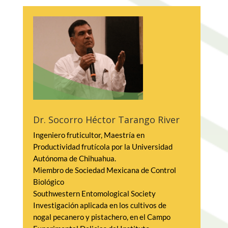
2001 al 2002 Director General Adjunto de 
Finanzas en FOVI, Banco de México y 
participó en la creación de SHF.
2002 al 2007 Director General Adjunto de 
Riesgos en Sociedad Hipotecaria Federal, 
S.N.C.
Dr. Socorro Héctor Tarango Rivero
2007 al 2008 Director General Adjunto de 
Ingeniero fruticultor, Maestría en 
Operaciones Crediticias en Sociedad 
Productividad frutícola por la Universidad 
Hipotecaria Federal, S.N.C.
Autónoma de Chihuahua.
Miembro de Sociedad Mexicana de Control 
2008 al 2013 Vicepresidente Técnico de la 
Biológico
Comisión Nacional Bancaria y de Valores 
Southwestern Entomological Society
supervisando el riesgo sistémico. A partir 
Investigación aplicada en los cultivos de 
del 1 de febrero de 2013, fue designado 
nogal pecanero y pistachero, en el Campo 
como Director General de Asuntos del 