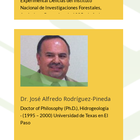
Experimental Delicias del Instituto 
Sistema Financiero en Banco de México.
Nacional de Investigaciones Forestales, 
Agrícolas y Pecuarias, de 1985 a la fecha.
A partir del 17 de julio fue designado como 
DESCARGAR 
Director General de FIRA
PRESENTACIÓN
DESCARGAR 
PRESENTACIÓN
Dr. José Alfredo Rodríguez-Pineda
Doctor of Philosophy (Ph.D.), Hidrogeología 
· (1995 – 2000) Universidad de Texas en El 
Paso                                                                                     